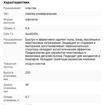
Характеристики
Применение:
пластик
Тип:
Смазка универсальная
Форма
аэрозоль
выпуска:
Объём, л:
0.4
EAN-13:
SLK8200L
Расширенное
Быстро и эффективно удаляет пыль, грязь, масляные и
описание:
никотиновые загрязнения. Защищает от старения и
выгорания, восстанавливает первоначальную
структуру, обладает антистатическим эффектом.
Предназначен для обработки пластиковых и
виниловых деталей салона. Подходит для молдингов и
бамперов. Обладает приятным ароматом клубники.
Товарная
уход и очистка
группа:
Высота
235
упаковки,
мм:
Длина
50
упаковки,
мм:
Объем
0.7
упаковки, л: