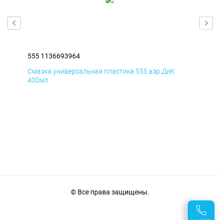
555 1136693964
555
Смазка универсальная пластика 555 аэр ДиК
Сма
400мл
40
© Все права защищены.