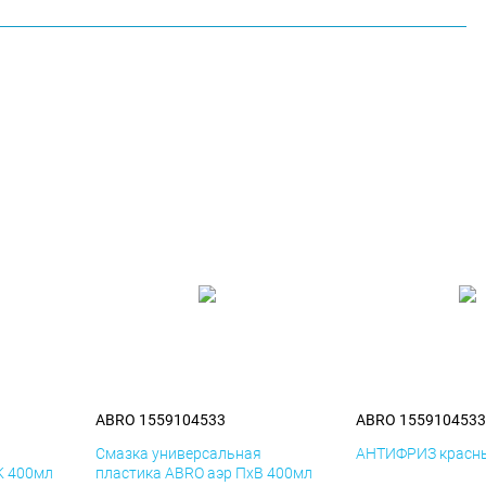
ABRO 1559104533
ABRO 1559104533
я
Смазка универсальная
АНТИФРИЗ красны
К 400мл
пластика ABRO аэр ПхВ 400мл