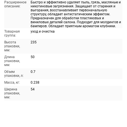
Расширенное
Быстро и эффективно удаляет пыль, грязь, масляные и
описание:
никотиновые загрязнения. Защищает от старения и
выгорания, восстанавливает первоначальную
структуру, обладает антистатическим эффектом.
Предназначен для обработки пластиковых и
виниловых деталей салона. Подходит для молдингов и
бамперов. Обладает приятным ароматом клубники.
Товарная
уход и очистка
группа:
Высота
235
упаковки,
мм:
Длина
50
упаковки,
мм:
Объем
0.7
упаковки, л:
Масса, кг:
0.238
Ширина
54
упаковки,
мм: