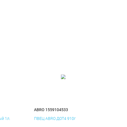
ABRO 1559104533
й 1л.
ПВЕЦ ABRO ДОТ4 910г