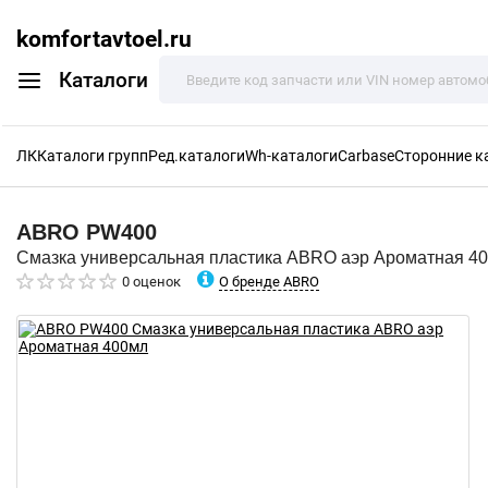
komfortavtoel.ru
Каталоги
ЛК
Каталоги групп
Ред.каталоги
Wh-каталоги
Carbase
Сторонние к
ABRO
PW400
Смазка универсальная пластика ABRO аэр Ароматная 4
О бренде ABRO
0 оценок