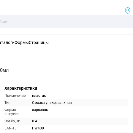
аталоги
Формы
Страницы
00мл
Характеристики
Применение:
пластик
Тип:
Смазка универсальная
Форма
аэрозоль
выпуска:
Объём, л:
0.4
EAN-13:
PW400