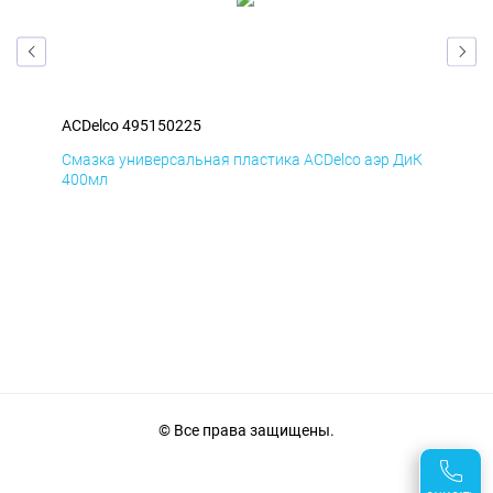
ACDelco 495150225
ACD
БмД
Смазка универсальная пластика ACDelco аэр ДиК
Сма
400мл
40
© Все права защищены.