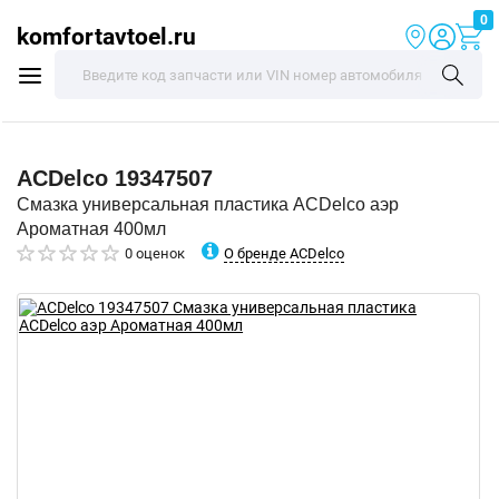
0
komfortavtoel.ru
ACDelco
19347507
Смазка универсальная пластика ACDelco аэр
Ароматная 400мл
О бренде ACDelco
0 оценок