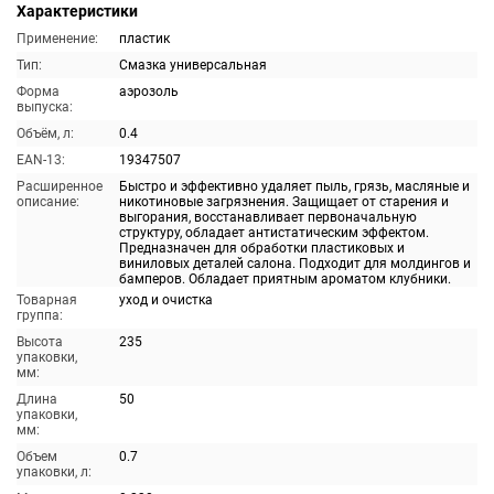
Характеристики
Применение:
пластик
Тип:
Смазка универсальная
Форма
аэрозоль
выпуска:
Объём, л:
0.4
EAN-13:
19347507
Расширенное
Быстро и эффективно удаляет пыль, грязь, масляные и
описание:
никотиновые загрязнения. Защищает от старения и
выгорания, восстанавливает первоначальную
структуру, обладает антистатическим эффектом.
Предназначен для обработки пластиковых и
виниловых деталей салона. Подходит для молдингов и
бамперов. Обладает приятным ароматом клубники.
Товарная
уход и очистка
группа:
Высота
235
упаковки,
мм:
Длина
50
упаковки,
мм:
Объем
0.7
упаковки, л: