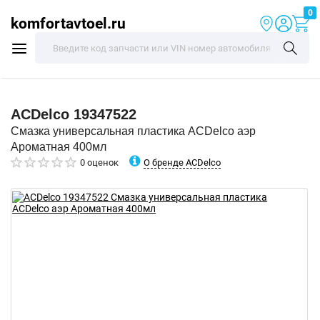
0
komfortavtoel.ru
ACDelco
19347522
Смазка универсальная пластика ACDelco аэр
Ароматная 400мл
О бренде ACDelco
0 оценок