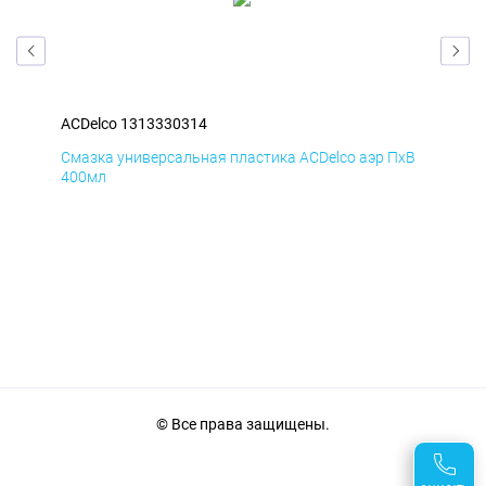
ACDelco 1313330314
ACD
ДиК
Смазка универсальная пластика ACDelco аэр ПхВ
АНТ
400мл
© Все права защищены.