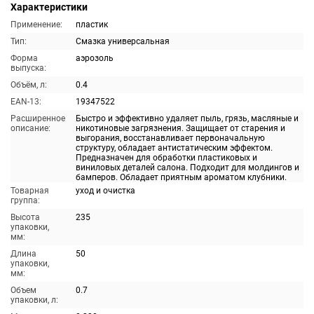
Характеристики
Применение:
пластик
Тип:
Смазка универсальная
Форма
аэрозоль
выпуска:
Объём, л:
0.4
EAN-13:
19347522
Расширенное
Быстро и эффективно удаляет пыль, грязь, масляные и
описание:
никотиновые загрязнения. Защищает от старения и
выгорания, восстанавливает первоначальную
структуру, обладает антистатическим эффектом.
Предназначен для обработки пластиковых и
виниловых деталей салона. Подходит для молдингов и
бамперов. Обладает приятным ароматом клубники.
Товарная
уход и очистка
группа:
Высота
235
упаковки,
мм:
Длина
50
упаковки,
мм:
Объем
0.7
упаковки, л: