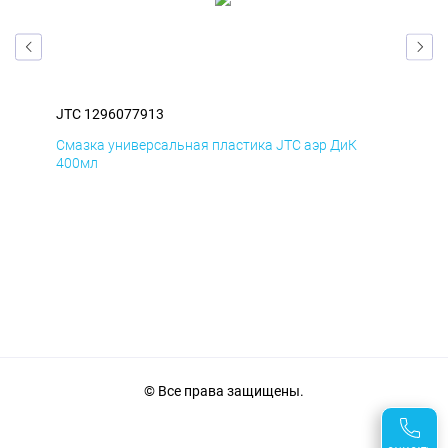
JTC 1296077913
JTC
Смазка универсальная пластика JTC аэр ДиК
Сма
400мл
40
© Все права защищены.