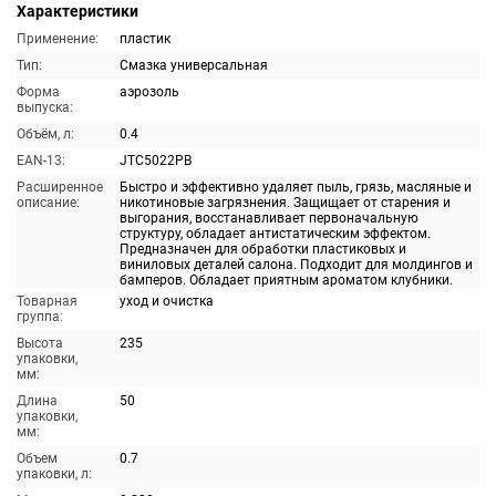
Характеристики
Применение:
пластик
Тип:
Смазка универсальная
Форма
аэрозоль
выпуска:
Объём, л:
0.4
EAN-13:
JTC5022PB
Расширенное
Быстро и эффективно удаляет пыль, грязь, масляные и
описание:
никотиновые загрязнения. Защищает от старения и
выгорания, восстанавливает первоначальную
структуру, обладает антистатическим эффектом.
Предназначен для обработки пластиковых и
виниловых деталей салона. Подходит для молдингов и
бамперов. Обладает приятным ароматом клубники.
Товарная
уход и очистка
группа:
Высота
235
упаковки,
мм:
Длина
50
упаковки,
мм:
Объем
0.7
упаковки, л: