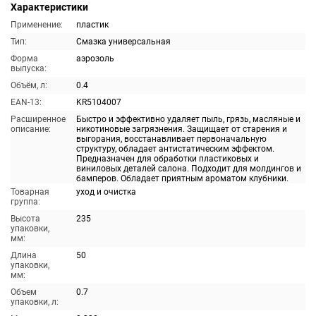
Характеристики
Применение:
пластик
Тип:
Смазка универсальная
Форма
аэрозоль
выпуска:
Объём, л:
0.4
EAN-13:
KR5104007
Расширенное
Быстро и эффективно удаляет пыль, грязь, масляные и
описание:
никотиновые загрязнения. Защищает от старения и
выгорания, восстанавливает первоначальную
структуру, обладает антистатическим эффектом.
Предназначен для обработки пластиковых и
виниловых деталей салона. Подходит для молдингов и
бамперов. Обладает приятным ароматом клубники.
Товарная
уход и очистка
группа:
Высота
235
упаковки,
мм:
Длина
50
упаковки,
мм:
Объем
0.7
упаковки, л: