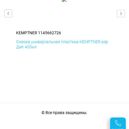
KEMPTNER 1145662726
KE
р
Смазка универсальная пластика KEMPTNER аэр
Сма
ДиК 400мл
ПхВ
© Все права защищены.