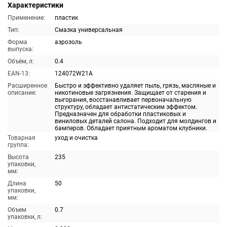
Характеристики
Применение:
пластик
Тип:
Смазка универсальная
Форма
аэрозоль
выпуска:
Объём, л:
0.4
EAN-13:
124072W21A
Расширенное
Быстро и эффективно удаляет пыль, грязь, масляные и
описание:
никотиновые загрязнения. Защищает от старения и
выгорания, восстанавливает первоначальную
структуру, обладает антистатическим эффектом.
Предназначен для обработки пластиковых и
виниловых деталей салона. Подходит для молдингов и
бамперов. Обладает приятным ароматом клубники.
Товарная
уход и очистка
группа:
Высота
235
упаковки,
мм:
Длина
50
упаковки,
мм:
Объем
0.7
упаковки, л: