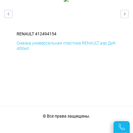
RENAULT 412494154
REN
Смазка универсальная пластика RENAULT аэр ДиК
Сма
400мл
40
© Все права защищены.