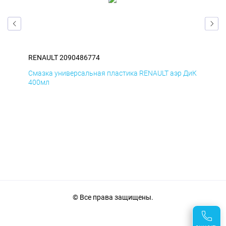
RENAULT 2090486774
REN
Смазка универсальная пластика RENAULT аэр ДиК
Сма
400мл
40
© Все права защищены.