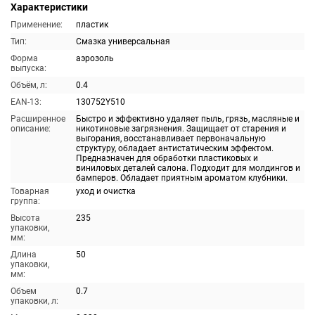
Характеристики
Применение:
пластик
Тип:
Смазка универсальная
Форма
аэрозоль
выпуска:
Объём, л:
0.4
EAN-13:
130752Y510
Расширенное
Быстро и эффективно удаляет пыль, грязь, масляные и
описание:
никотиновые загрязнения. Защищает от старения и
выгорания, восстанавливает первоначальную
структуру, обладает антистатическим эффектом.
Предназначен для обработки пластиковых и
виниловых деталей салона. Подходит для молдингов и
бамперов. Обладает приятным ароматом клубники.
Товарная
уход и очистка
группа:
Высота
235
упаковки,
мм:
Длина
50
упаковки,
мм:
Объем
0.7
упаковки, л: