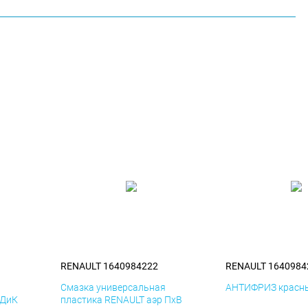
RENAULT 1640984222
RENAULT 1640984
я
Смазка универсальная
АНТИФРИЗ красны
 ДиК
пластика RENAULT аэр ПхВ