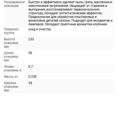
Расширенное
Быстро и эффективно удаляет пыль, грязь, масляные и
описание:
никотиновые загрязнения. Защищает от старения и
выгорания, восстанавливает первоначальную
структуру, обладает антистатическим эффектом.
Предназначен для обработки пластиковых и
виниловых деталей салона. Подходит для молдингов и
бамперов. Обладает приятным ароматом клубники.
Товарная
уход и очистка
группа:
Высота
235
упаковки,
мм:
Длина
50
упаковки,
мм:
Объем
0.7
упаковки, л:
Масса, кг:
0.238
Ширина
54
упаковки,
мм: