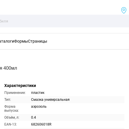
аталоги
Формы
Страницы
я 400мл
Характеристики
Применение:
пластик
Тип:
Смазка универсальная
Форма
аэрозоль
выпуска:
Объём, л:
0.4
EAN-13:
682606018R