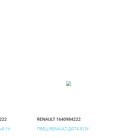
222
RENAULT 1640984222
й 1л.
ПВЕЦ RENAULT ДОТ4 910г