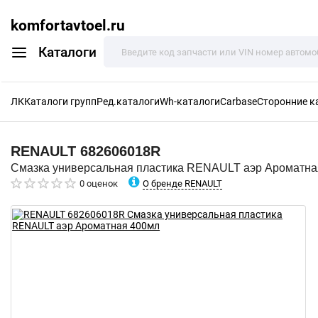
komfortavtoel.ru
Каталоги
ЛК
Каталоги групп
Ред.каталоги
Wh-каталоги
Carbase
Сторонние к
RENAULT
682606018R
Смазка универсальная пластика RENAULT аэр Ароматна
О бренде RENAULT
0 оценок