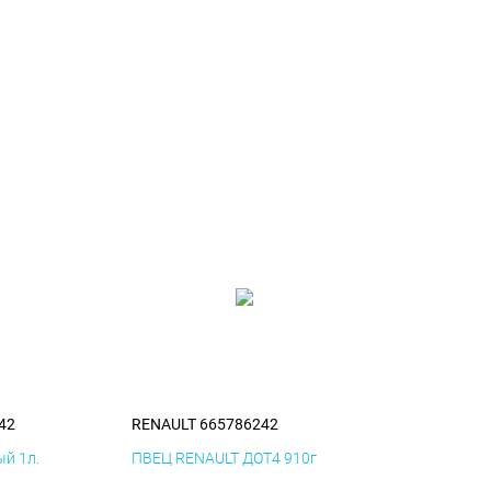
42
RENAULT 665786242
й 1л.
ПВЕЦ RENAULT ДОТ4 910г