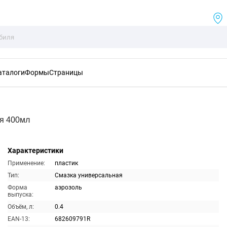
аталоги
Формы
Страницы
я 400мл
Характеристики
Применение:
пластик
Тип:
Смазка универсальная
Форма
аэрозоль
выпуска:
Объём, л:
0.4
EAN-13:
682609791R