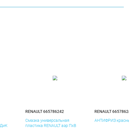
RENAULT 665786242
RENAULT 6657862
я
Смазка универсальная
АНТИФРИЗ красны
 ДиК
пластика RENAULT аэр ПхВ