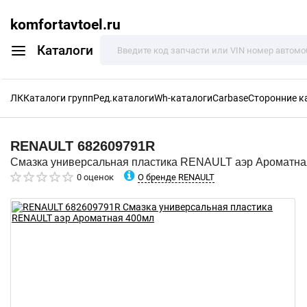
komfortavtoel.ru
Каталоги
ЛК
Каталоги групп
Ред.каталоги
Wh-каталоги
Carbase
Сторонние к
RENAULT
682609791R
Смазка универсальная пластика RENAULT аэр Ароматна
О бренде RENAULT
0 оценок