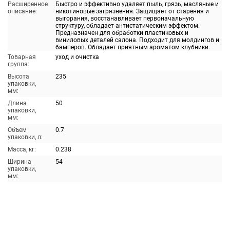
Расширенное
Быстро и эффективно удаляет пыль, грязь, масляные и
описание:
никотиновые загрязнения. Защищает от старения и
выгорания, восстанавливает первоначальную
структуру, обладает антистатическим эффектом.
Предназначен для обработки пластиковых и
виниловых деталей салона. Подходит для молдингов и
бамперов. Обладает приятным ароматом клубники.
Товарная
уход и очистка
группа:
Высота
235
упаковки,
мм:
Длина
50
упаковки,
мм:
Объем
0.7
упаковки, л:
Масса, кг:
0.238
Ширина
54
упаковки,
мм: