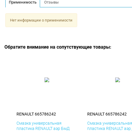
Применимость
Отзывы
Нет информации о применимости
Обратите внимание на сопутствующие товары:
RENAULT 665786242
RENAULT 665786242
Смазка универсальная
Смазка универсальна
пластика RENAULT аэр БмД
пластика RENAULT аэр