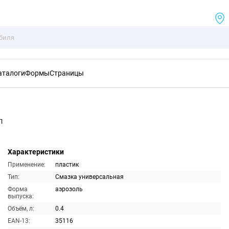
аталоги
Формы
Страницы
л
Характеристики
Применение:
пластик
Тип:
Смазка универсальная
Форма
аэрозоль
выпуска:
Объём, л:
0.4
EAN-13:
35116