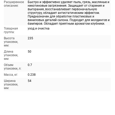
Расширенное
Быстро и эффективно удаляет пыль, грязь, масляные и
описание:
никотиновые загрязнения. Защищает от старения и
выгорания, восстанавливает первоначальную
структуру, обладает антистатическим эффектом.
Предназначен для обработки пластиковых и
виниловых деталей салона. Подходит для молдингов и
бамперов. Обладает приятным ароматом клубники.
Товарная
уход и очистка
группа:
Высота
235
упаковки,
мм:
Длина
50
упаковки,
мм:
Объем
0.7
упаковки, л:
Масса, кг:
0.238
Ширина
54
упаковки,
мм: