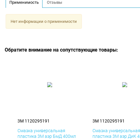
Применимость
Отзывы
Нет информации о применимости
Обратите внимание на сопутствующие товары:
3M 1120295191
3M 1120295191
Смазка универсальная
Смазка универсальна
пластика 3M аэр БмД 400мл
пластика 3M аэр ДиК 