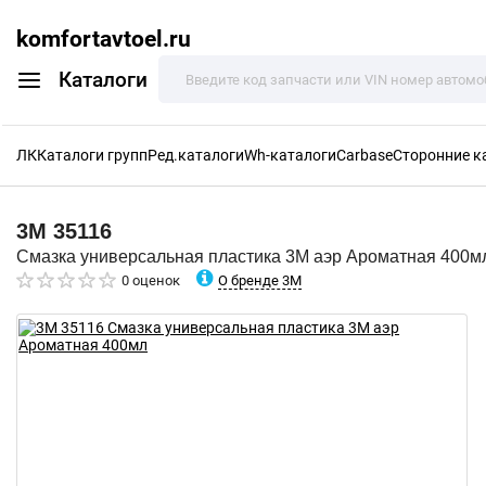
komfortavtoel.ru
Каталоги
ЛК
Каталоги групп
Ред.каталоги
Wh-каталоги
Carbase
Сторонние к
3M
35116
Смазка универсальная пластика 3M аэр Ароматная 400м
О бренде 3M
0 оценок