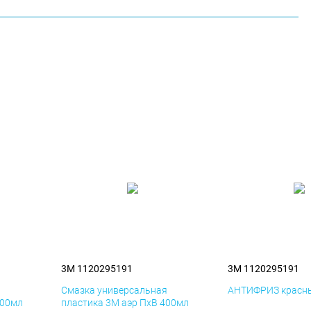
3M 1120295191
3M 1120295191
я
Смазка универсальная
АНТИФРИЗ красны
400мл
пластика 3M аэр ПхВ 400мл