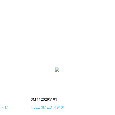
3M 1120295191
й 1л.
ПВЕЦ 3M ДОТ4 910г