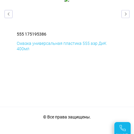
555 175195386
555
Смазка универсальная пластика 555 аэр ДиК
Сма
400мл
40
© Все права защищены.