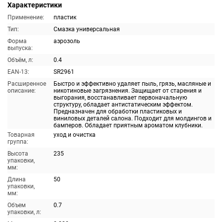
Характеристики
Применение:
пластик
Тип:
Смазка универсальная
Форма
аэрозоль
выпуска:
Объём, л:
0.4
EAN-13:
SR2961
Расширенное
Быстро и эффективно удаляет пыль, грязь, масляные и
описание:
никотиновые загрязнения. Защищает от старения и
выгорания, восстанавливает первоначальную
структуру, обладает антистатическим эффектом.
Предназначен для обработки пластиковых и
виниловых деталей салона. Подходит для молдингов и
бамперов. Обладает приятным ароматом клубники.
Товарная
уход и очистка
группа:
Высота
235
упаковки,
мм:
Длина
50
упаковки,
мм:
Объем
0.7
упаковки, л: