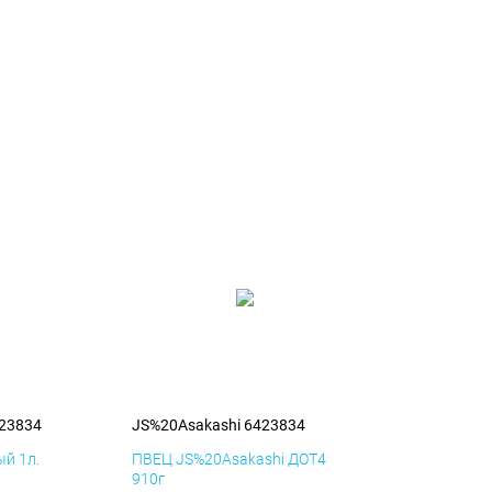
423834
JS%20Asakashi 6423834
й 1л.
ПВЕЦ JS%20Asakashi ДОТ4
910г