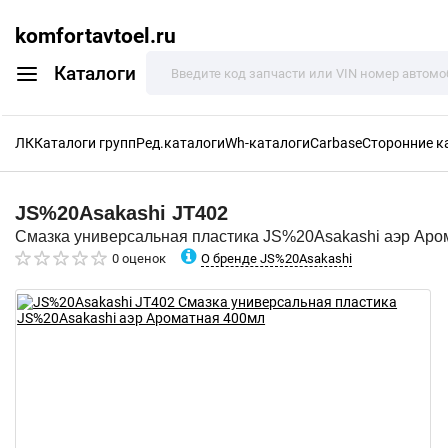
komfortavtoel.ru
Каталоги
ЛК
Каталоги групп
Ред.каталоги
Wh-каталоги
Carbase
Сторонние к
JS%20Asakashi
JT402
Смазка универсальная пластика JS%20Asakashi аэр Аро
О бренде JS%20Asakashi
0 оценок