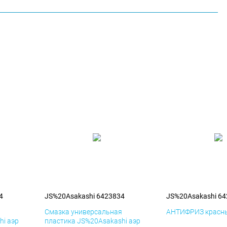
4
JS%20Asakashi 6423834
JS%20Asakashi 6
я
Смазка универсальная
АНТИФРИЗ красны
hi аэр
пластика JS%20Asakashi аэр