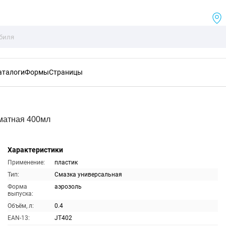
аталоги
Формы
Страницы
матная 400мл
Характеристики
Применение:
пластик
Тип:
Смазка универсальная
Форма
аэрозоль
выпуска:
Объём, л:
0.4
EAN-13:
JT402