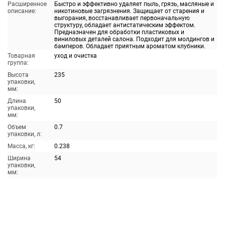
Расширенное
Быстро и эффективно удаляет пыль, грязь, масляные и
описание:
никотиновые загрязнения. Защищает от старения и
выгорания, восстанавливает первоначальную
структуру, обладает антистатическим эффектом.
Предназначен для обработки пластиковых и
виниловых деталей салона. Подходит для молдингов и
бамперов. Обладает приятным ароматом клубники.
Товарная
уход и очистка
группа:
Высота
235
упаковки,
мм:
Длина
50
упаковки,
мм:
Объем
0.7
упаковки, л:
Масса, кг:
0.238
Ширина
54
упаковки,
мм: