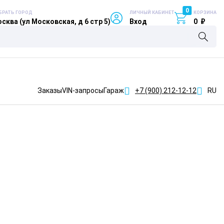
0
БРАТЬ ГОРОД
ЛИЧНЫЙ КАБИНЕТ
КОРЗИНА
сква (ул Московская, д 6 стр 5)
Вход
0
₽
Заказы
VIN-запросы
Гараж
+7 (900)
212-12-12
RU