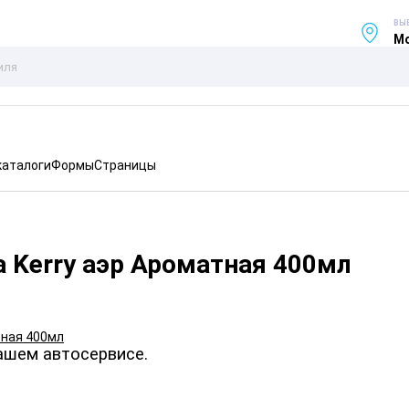
ВЫ
Мо
каталоги
Формы
Страницы
 Kerry аэр Ароматная 400мл
ашем автосервисе.