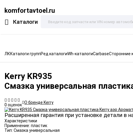
komfortavtoel.ru
Каталоги
ЛК
Каталоги групп
Ред.каталоги
Wh-каталоги
Carbase
Сторонние 
Kerry
KR935
Смазка универсальная пластика
О бренде Kerry
0 оценок
Расширенная гарантия при установке детали в н
Характеристики
Применение:
пластик
Тип:
Смазка универсальная